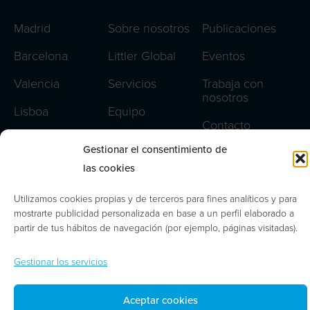
Madrid
Sobre nosotros
Publicaciones
Barcelona
Littler Global
Eventos
Valencia
Servicios
Trabaja con
nosotros
Lisboa
Equipo
Contacto
Oporto
Gestionar el consentimiento de
Aviso legal
las cookies
Política de privacidad
Utilizamos cookies propias y de terceros para fines analíticos y para
Política de cookies
mostrarte publicidad personalizada en base a un perfil elaborado a
partir de tus hábitos de navegación (por ejemplo, páginas visitadas).
Gestionar cookies
Gestionar los servicios
© 2026 | Abdón Pedrajas Abogados y Asesores
Aceptar cookies
Tributarios, S. L. P.