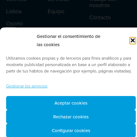
nosotros
Lisboa
Equipo
Contacto
Oporto
Aviso legal
Gestionar el consentimiento de
Política de privacidad
las cookies
Política de cookies
Utilizamos cookies propias y de terceros para fines analíticos y para
mostrarte publicidad personalizada en base a un perfil elaborado a
Gestionar cookies
partir de tus hábitos de navegación (por ejemplo, páginas visitadas).
Gestionar los servicios
© 2026 | Abdón Pedrajas Abogados y Asesores
Tributarios, S. L. P.
Aceptar cookies
Rechazar cookies
Configurar cookies