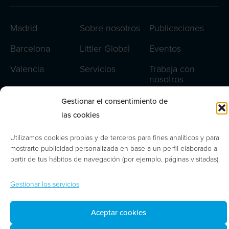
Madrid
Sobre nosotros
Publicaciones
Barcelona
Littler Global
Eventos
Valencia
Servicios
Trabaja con
nosotros
Lisboa
Equipo
Contacto
Gestionar el consentimiento de
Oporto
las cookies
Aviso legal
Utilizamos cookies propias y de terceros para fines analíticos y para
Política de privacidad
mostrarte publicidad personalizada en base a un perfil elaborado a
partir de tus hábitos de navegación (por ejemplo, páginas visitadas).
Política de cookies
Gestionar cookies
Gestionar los servicios
Aceptar cookies
© 2026 | Abdón Pedrajas Abogados y Asesores