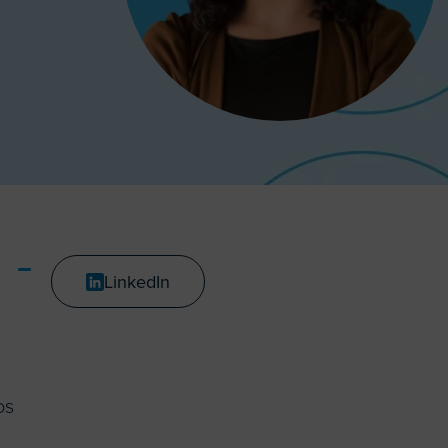
LinkedIn
os