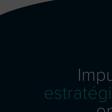
Imp
estratég
en