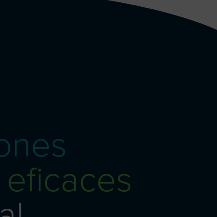
iones
 eficaces
al.