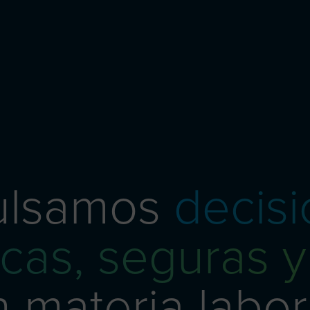
ulsamos
decis
icas, seguras y
 materia labor