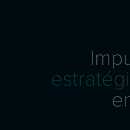
Imp
estratég
en