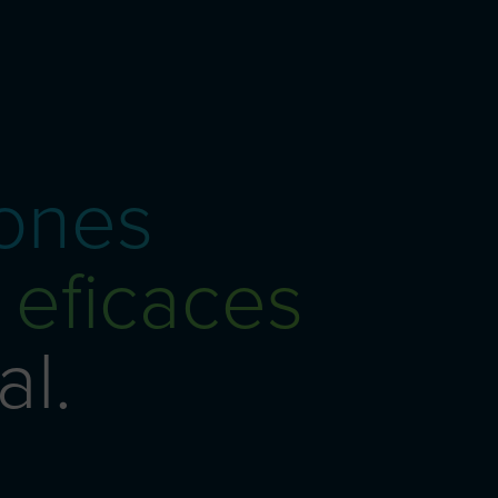
iones
 eficaces
al.