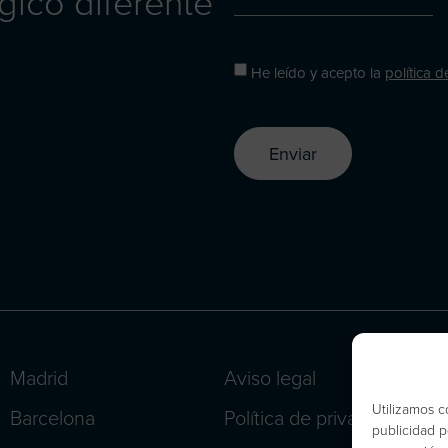
gico diferente
He leído y acepto la
política 
Enviar
Madrid
Aviso legal
Utilizamos c
Barcelona
Política de privacidad
publicidad p