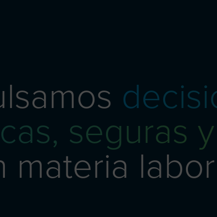
ulsamos
decis
icas, seguras y
 materia labor