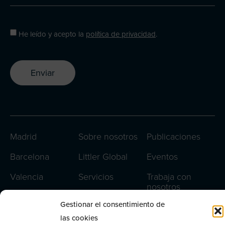
He leído y acepto la
política de privacidad
.
Enviar
Madrid
Sobre nosotros
Publicaciones
Barcelona
Littler Global
Eventos
Valencia
Servicios
Trabaja con
nosotros
Lisboa
Equipo
Gestionar el consentimiento de
Contacto
Oporto
las cookies